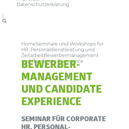
Datenschutzerklärung
|
Home
Seminare und Workshops für
HR, Personaldienstleistung und
Zeitarbeit
Bewerbermanagement
und Candidate Experience
BEWERBER­
MANAGEMENT
UND CANDIDATE
EXPERIENCE
SEMINAR FÜR CORPORATE
HR, PERSONAL­­