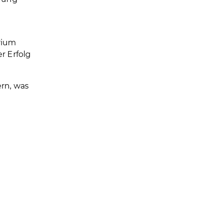
rium
r Erfolg
rn, was