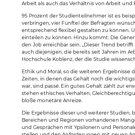
Arbeit als auch das Verhältnis von Arbeit und F
95 Prozent der Studienteilnehmer ist es beisp
verbringen, vier Fünftel der Befragten wünsch
entsprechend flexibel gestalten zu können. Über
einteilen zu können. Hinzu kommt: Die Genera
den Job erreichbar sein. „Dieser Trend betrif
auch diejenigen, die bereits seit Jahren im Ar
Hochschule Koblenz, der die Studie wissenscha
Ethik und Moral, so die weiteren Ergebnisse d
Zeiten, in denen das Gehalt noch die wichti
war, sind passé. Ein gutes Gehalt zählt zur e
stehen ethisches Verhalten, Gleichberechtig
bloße monetäre Anreize.
Die Ergebnisse dieser und weiterer Studien,
Bereichen und Regionen vorhandenen Mangel 
und Gesprächen mit Ypsilonern und Persona
stellen und den Anforderungen mit neuen Ans