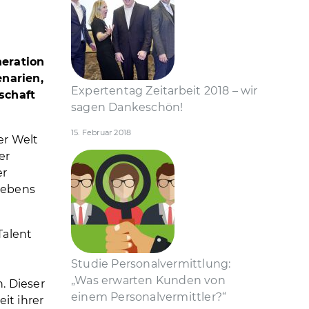
eration
enarien,
Expertentag Zeitarbeit 2018 – wir
schaft
sagen Dankeschön!
15. Februar 2018
er Welt
er
er
slebens
Talent
Studie Personal­vermittlung:
„Was erwarten Kunden von
. Dieser
einem Personal­vermittler?“
it ihrer