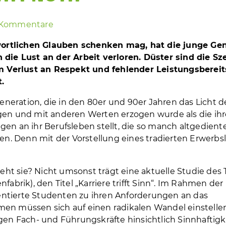
e Kommentare
tlichen Glauben schenken mag, hat die junge Gen
ie Lust an der Arbeit verloren. Düster sind die Sz
 Verlust an Respekt und fehlender Leistungsbereit
.
Generation, die in den 80er und 90er Jahren das Licht d
ngen und mit anderen Werten erzogen wurde als die ihr
en an ihr Berufsleben stellt, die so manch altgedient
ben. Denn mit der Vorstellung eines tradierten Erwerb
teht sie? Nicht umsonst trägt eine aktuelle Studie des 
fabrik), den Titel „Karriere trifft Sinn“. Im Rahmen der
entierte Studenten zu ihren Anforderungen an das
men müssen sich auf einen radikalen Wandel einstellen
gen Fach- und Führungskräfte hinsichtlich Sinnhaftigke