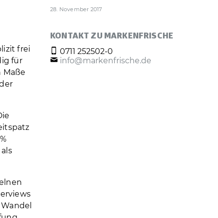
28. November 2017
KONTAKT ZU MARKENFRISCHE
zit frei
0711 252502-0
ig für
info@markenfrische.de
en Maße
 der
Die
eitspatz
5%
als
zelnen
terviews
m Wandel
üfung