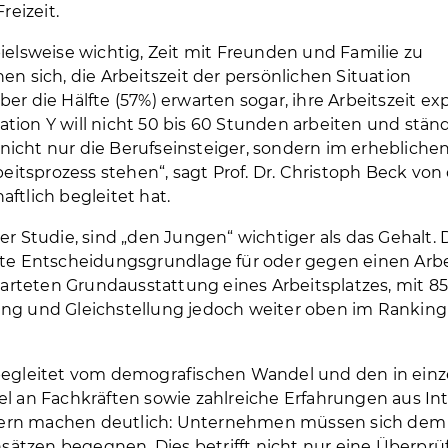
reizeit.
ielsweise wichtig, Zeit mit Freunden und Familie zu
en sich, die Arbeitszeit der persönlichen Situation
 die Hälfte (57%) erwarten sogar, ihre Arbeitszeit expli
tion Y will nicht 50 bis 60 Stunden arbeiten und ständ
ft nicht nur die Berufseinsteiger, sondern im erheblich
beitsprozess stehen“, sagt Prof. Dr. Christoph Beck von
ftlich begleitet hat.
er Studie, sind „den Jungen“ wichtiger als das Gehalt. 
gste Entscheidungsgrundlage für oder gegen einen Arb
rwarteten Grundausstattung eines Arbeitsplatzes, mit 8
ung und Gleichstellung jedoch weiter oben im Ranking 
 begleitet vom demografischen Wandel und den in ein
an Fachkräften sowie zahlreiche Erfahrungen aus In
lern machen deutlich: Unternehmen müssen sich de
ätzen begegnen. Dies betrifft nicht nur eine Überpr