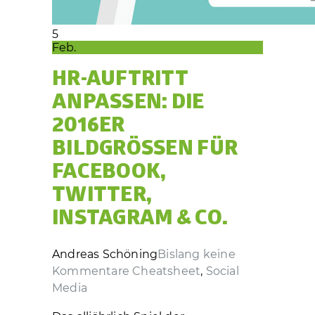
5
Feb.
HR-AUFTRITT
ANPASSEN: DIE
2016ER
BILDGRÖSSEN FÜR F
ACEBOOK, T
WITTER, I
NSTAGRAM & CO.
Andreas Schöning
Bislang keine
Kommentare
Cheatsheet
,
Social
Media