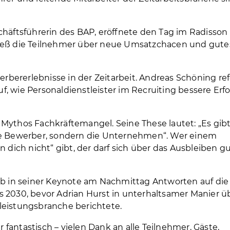
chäftsführerin des BAP, eröffnete den Tag im Radisson
hseß die Teilnehmer über neue Umsatzchacen und gute
ererlebnisse in der Zeitarbeit. Andreas Schöning ref
, wie Personaldienstleister im Recruiting bessere Erf
Mythos Fachkräftemangel. Seine These lautet: „Es gib
die Bewerber, sondern die Unternehmen“. Wer einem
 dich nicht“ gibt, der darf sich über das Ausbleiben g
gab in seiner Keynote am Nachmittag Antworten auf die
 2030, bevor Adrian Hurst in unterhaltsamer Manier ü
leistungsbranche berichtete.
fantastisch – vielen Dank an alle Teilnehmer, Gäste,