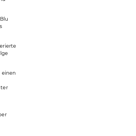
 Blu
s
erierte
olge
t einen
uter
ber