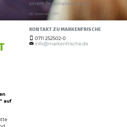
einem Personal­vermittler?“
28. November 2017
KONTAKT ZU MARKENFRISCHE
0711 252502-0
info@markenfrische.de
T
ben
“ auf
atte
ind