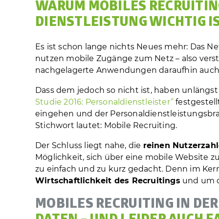
WARUM MOBILES RECRUITING
DIENST­LEISTUNG WICHTIG I
Es ist schon lange nichts Neues mehr: Das N
nutzen mobile Zugänge zum Netz – also verste
nachgelagerte Anwendungen daraufhin auch o
Dass dem jedoch so nicht ist, haben unlängst 
Studie 2016: Personal­dienst­leister”
festgestel
eingehen und der Personal­dienst­leistungsbr
Stichwort lautet: Mobile Recruiting.
Der Schluss liegt nahe, die
reinen Nutzerzahl
Möglichkeit, sich über eine mobile Website 
zu einfach und zu kurz gedacht. Denn im Kern
Wirtschaftlichkeit des Recruitings
und um 
MOBILES RECRUITING IN DER