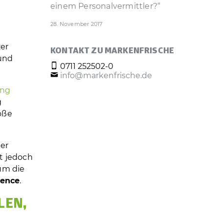
­
einem Personal­vermittler?“
28. November 2017
zer
KONTAKT ZU MARKENFRISCHE
 und
0711 252502-0
info@markenfrische.de
ing
g
oße
der
t jedoch
um die
ience
.
LEN,