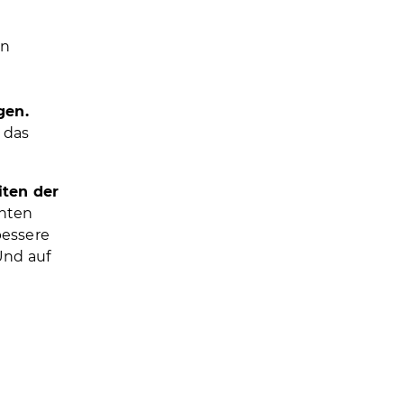
on
gen.
 das
iten der
chten
bessere
Und auf