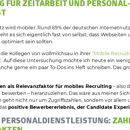
 FÜR ZEITARBEIT UND PERSONAL
ST
etz wird mobiler. Rund 69% der deutschen Internetnut
ht es sich eigentlich fast von selbst, dass Webseiten
ptimiert sein sollten.
die Kollegen von wollmilchsau in ihrer
“Mobile Recruit
lt. Auf diese Untersuchung möchte ich heute ein weni
anche gerne ein paar To-Dos ins Heft schreiben. Das gr
en als Relevanzfaktor für mobiles Recruiting
– also 
zu bewerben – heranzuziehen. Das wäre aus meiner Sich
 geht nicht nur um Zugriffszahlen, sondern vor allem 
das
positive Bewerbererlebnis, der Candidate Exper
 PERSONAL­DIENST­LEISTUNG:
ZAH